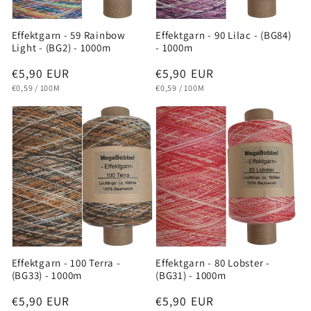
Effektgarn - 59 Rainbow
Effektgarn - 90 Lilac - (BG84)
Light - (BG2) - 1000m
- 1000m
Normaler
€5,90 EUR
Normaler
€5,90 EUR
GRUNDPREIS
PRO
GRUNDPREIS
PRO
Preis
Preis
€0,59
/
100M
€0,59
/
100M
Effektgarn - 100 Terra -
Effektgarn - 80 Lobster -
(BG33) - 1000m
(BG31) - 1000m
Normaler
€5,90 EUR
Normaler
€5,90 EUR