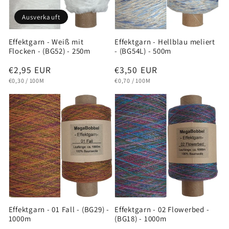
Ausverkauft
Effektgarn - Weiß mit
Effektgarn - Hellblau meliert
Flocken - (BG52) - 250m
- (BG54L) - 500m
Normaler
€2,95 EUR
Normaler
€3,50 EUR
GRUNDPREIS
PRO
GRUNDPREIS
PRO
Preis
Preis
€0,30
/
100M
€0,70
/
100M
Effektgarn - 01 Fall - (BG29) -
Effektgarn - 02 Flowerbed -
1000m
(BG18) - 1000m