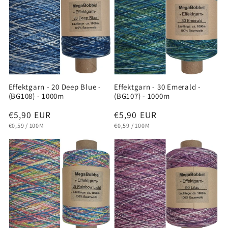
Effektgarn - 20 Deep Blue -
Effektgarn - 30 Emerald -
(BG108) - 1000m
(BG107) - 1000m
Normaler
€5,90 EUR
Normaler
€5,90 EUR
GRUNDPREIS
PRO
GRUNDPREIS
PRO
Preis
Preis
€0,59
/
100M
€0,59
/
100M