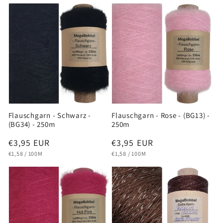
Flauschgarn - Schwarz -
Flauschgarn - Rose - (BG13) -
(BG34) - 250m
250m
Normaler
€3,95 EUR
Normaler
€3,95 EUR
GRUNDPREIS
PRO
GRUNDPREIS
PRO
Preis
Preis
€1,58
/
100M
€1,58
/
100M