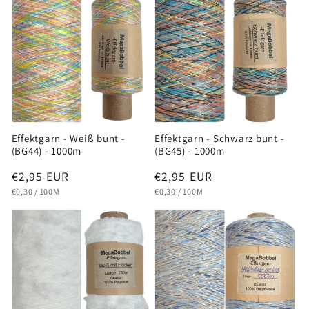
Effektgarn - Weiß bunt -
Effektgarn - Schwarz bunt -
(BG44) - 1000m
(BG45) - 1000m
Normaler
€2,95 EUR
Normaler
€2,95 EUR
GRUNDPREIS
PRO
GRUNDPREIS
PRO
Preis
Preis
€0,30
/
100M
€0,30
/
100M