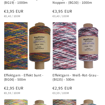
(BG19) - 1000m
Noppen - (BG30) - 1000m
Normaler
€3,95 EUR
Normaler
€3,95 EUR
GRUNDPREIS
PRO
GRUNDPREIS
PRO
Preis
Preis
€0,40
/
100M
€0,40
/
100M
Effektgarn - Effekt bunt -
Effektgarn - Weiß-Rot-Grau -
(BG06) - 500m
(BG35) - 500m
Normaler
€2,95 EUR
Normaler
€2,95 EUR
GRUNDPREIS
PRO
GRUNDPREIS
PRO
Preis
Preis
€0,59
/
100M
€0,59
/
100M