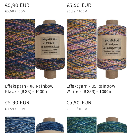
Normaler
€5,90 EUR
Normaler
€5,90 EUR
GRUNDPREIS
PRO
GRUNDPREIS
PRO
Preis
Preis
€0,59
/
100M
€0,59
/
100M
Effektgarn - 08 Rainbow
Effektgarn - 09 Rainbow
Black - (BG8) - 1000m
White - (BG83) - 1000m
Normaler
€5,90 EUR
Normaler
€5,90 EUR
GRUNDPREIS
PRO
GRUNDPREIS
PRO
Preis
Preis
€0,59
/
100M
€0,59
/
100M