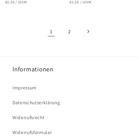
GRUNDPREIS
PRO
GRUNDPREIS
PRO
Preis
Preis
€0,59
/
100M
€0,59
/
100M
1
2
Informationen
Impressum
Datenschutzerklärung
Widerrufsrecht
Widerrufsformular