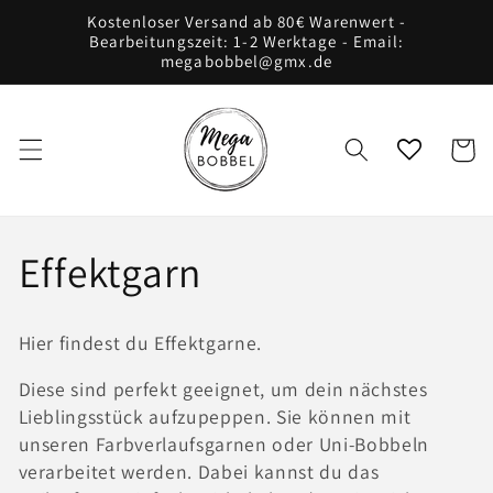
Direkt
Kostenloser Versand ab 80€ Warenwert -
zum
Bearbeitungszeit: 1-2 Werktage - Email:
Inhalt
megabobbel@gmx.de
Warenko
K
Effektgarn
a
Hier findest du Effektgarne.
t
Diese sind perfekt geeignet, um dein nächstes
e
Lieblingsstück aufzupeppen. Sie können mit
unseren Farbverlaufsgarnen oder Uni-Bobbeln
g
verarbeitet werden. Dabei kannst du das