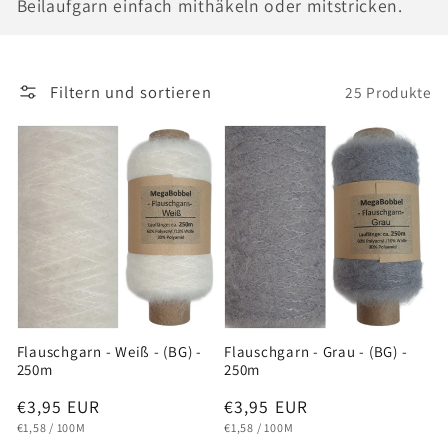
Beilaufgarn einfach mithäkeln oder mitstricken.
o
r
Filtern und sortieren
25 Produkte
i
e
:
Flauschgarn - Weiß - (BG) -
Flauschgarn - Grau - (BG) -
250m
250m
Normaler
€3,95 EUR
Normaler
€3,95 EUR
GRUNDPREIS
PRO
GRUNDPREIS
PRO
Preis
Preis
€1,58
/
100M
€1,58
/
100M