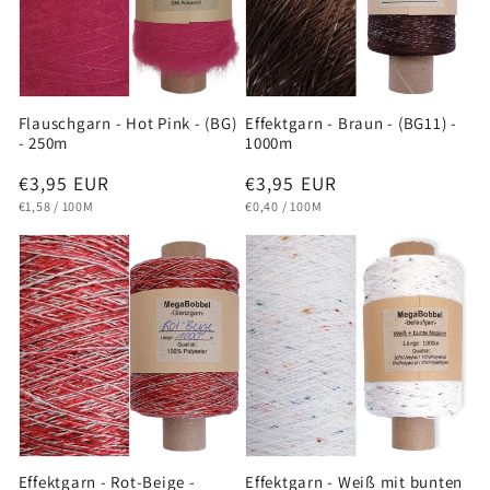
Flauschgarn - Hot Pink - (BG)
Effektgarn - Braun - (BG11) -
- 250m
1000m
Normaler
€3,95 EUR
Normaler
€3,95 EUR
GRUNDPREIS
PRO
GRUNDPREIS
PRO
Preis
Preis
€1,58
/
100M
€0,40
/
100M
Effektgarn - Rot-Beige -
Effektgarn - Weiß mit bunten