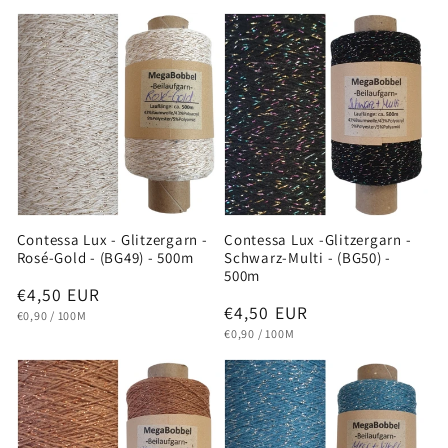
Contessa Lux - Glitzergarn -
Contessa Lux -Glitzergarn -
Rosé-Gold - (BG49) - 500m
Schwarz-Multi - (BG50) -
500m
Normaler
€4,50 EUR
Normaler
€4,50 EUR
GRUNDPREIS
PRO
Preis
€0,90
/
100M
GRUNDPREIS
PRO
Preis
€0,90
/
100M