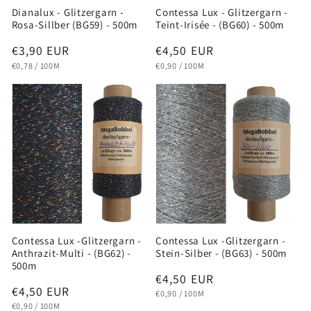
Dianalux - Glitzergarn -
Contessa Lux - Glitzergarn -
Rosa-Sillber (BG59) - 500m
Teint-Irisée - (BG60) - 500m
Normaler
€3,90 EUR
Normaler
€4,50 EUR
GRUNDPREIS
PRO
GRUNDPREIS
PRO
Preis
Preis
€0,78
/
100M
€0,90
/
100M
Contessa Lux -Glitzergarn -
Contessa Lux -Glitzergarn -
Anthrazit-Multi - (BG62) -
Stein-Silber - (BG63) - 500m
500m
Normaler
€4,50 EUR
Normaler
€4,50 EUR
GRUNDPREIS
PRO
Preis
€0,90
/
100M
GRUNDPREIS
PRO
Preis
€0,90
/
100M