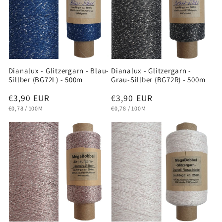
Dianalux - Glitzergarn - Blau-
Dianalux - Glitzergarn -
Sillber (BG72L) - 500m
Grau-Sillber (BG72R) - 500m
Normaler
€3,90 EUR
Normaler
€3,90 EUR
GRUNDPREIS
PRO
GRUNDPREIS
PRO
Preis
Preis
€0,78
/
100M
€0,78
/
100M