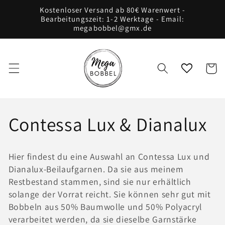
Direkt
Kostenloser Versand ab 80€ Warenwert -
zum
Bearbeitungszeit: 1-2 Werktage - Email:
Inhalt
megabobbel@gmx.de
Warenko
K
Contessa Lux & Dianalux
a
Hier findest du eine Auswahl an Contessa Lux und
t
Dianalux-Beilaufgarnen. Da sie aus meinem
Restbestand stammen, sind sie nur erhältlich
e
solange der Vorrat reicht. Sie können sehr gut mit
Bobbeln aus 50% Baumwolle und 50% Polyacryl
g
verarbeitet werden, da sie dieselbe Garnstärke