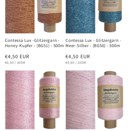
Contessa Lux -Glitzergarn -
Contessa Lux - Glitzergarn -
Honey-Kupfer - (BG51) - 500m
Meer-Silber - (BG56) - 500m
Normaler
€4,50 EUR
Normaler
€4,50 EUR
GRUNDPREIS
PRO
GRUNDPREIS
PRO
Preis
Preis
€0,90
/
100M
€0,90
/
100M