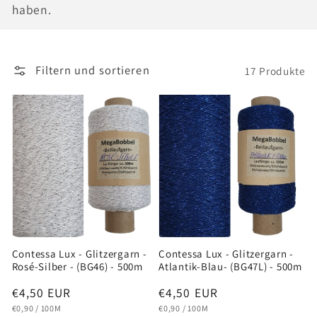
haben.
o
r
Filtern und sortieren
17 Produkte
i
e
:
Contessa Lux - Glitzergarn -
Contessa Lux - Glitzergarn -
Rosé-Silber - (BG46) - 500m
Atlantik-Blau- (BG47L) - 500m
Normaler
€4,50 EUR
Normaler
€4,50 EUR
GRUNDPREIS
PRO
GRUNDPREIS
PRO
Preis
Preis
€0,90
/
100M
€0,90
/
100M