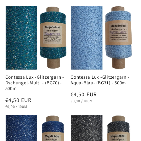
Contessa Lux -Glitzergarn -
Contessa Lux -Glitzergarn -
Dschungel-Multi - (BG70) -
Aqua-Blau- (BG71) - 500m
500m
Normaler
€4,50 EUR
Normaler
€4,50 EUR
GRUNDPREIS
PRO
Preis
€0,90
/
100M
GRUNDPREIS
PRO
Preis
€0,90
/
100M