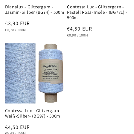
Dianalux - Glitzergarn -
Contessa Lux - Glitzergarn -
Jasmin-Sillber (BG74) - 500m
Pastell Rosa-Irisée - (BG78L) -
500m
Normaler
€3,90 EUR
Normaler
€4,50 EUR
GRUNDPREIS
PRO
Preis
€0,78
/
100M
GRUNDPREIS
PRO
Preis
€0,90
/
100M
Contessa Lux - Glitzergarn -
Weiß-Silber- (BG97) - 500m
Normaler
€4,50 EUR
GRUNDPREIS
PRO
€0,45
/
100M