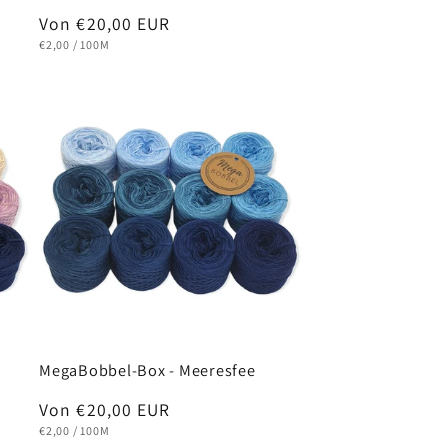
Normaler
Von €20,00 EUR
GRUNDPREIS
PRO
Preis
€2,00
/
100M
MegaBobbel-Box - Meeresfee
Normaler
Von €20,00 EUR
GRUNDPREIS
PRO
Preis
€2,00
/
100M