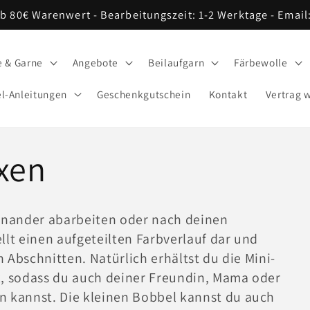
ab 80€ Warenwert - Bearbeitungszeit: 1-2 Werktage - Ema
e & Garne
Angebote
Beilaufgarn
Färbewolle
l-Anleitungen
Geschenkgutschein
Kontakt
Vertrag 
xen
inander abarbeiten oder nach deinen
lt einen aufgeteilten Farbverlauf dar und
n Abschnitten. Natürlich erhältst du die Mini-
, sodass du auch deiner Freundin, Mama oder
 kannst. Die kleinen Bobbel kannst du auch