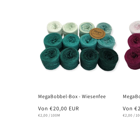
MegaBobbel-Box - Wiesenfee
MegaBo
Normaler
Von €20,00 EUR
Norma
Von €
GRUNDPREIS
PRO
GRUNDPR
P
Preis
Preis
€2,00
/
100M
€2,00
/
1