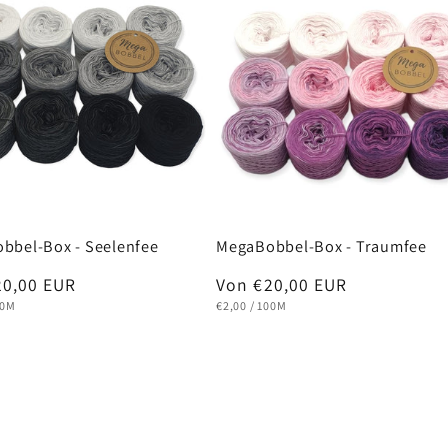
bbel-Box - Seelenfee
MegaBobbel-Box - Traumfee
ler
20,00 EUR
Normaler
Von €20,00 EUR
EIS
RO
GRUNDPREIS
PRO
Preis
00M
€2,00
/
100M