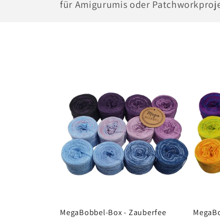
für Amigurumis oder Patchworkproj
g
o
r
i
e
:
MegaBobbel-Box - Zauberfee
MegaBo