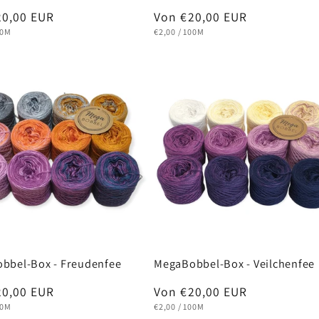
ler
20,00 EUR
Normaler
Von €20,00 EUR
EIS
RO
GRUNDPREIS
PRO
Preis
00M
€2,00
/
100M
bbel-Box - Freudenfee
MegaBobbel-Box - Veilchenfee
ler
20,00 EUR
Normaler
Von €20,00 EUR
EIS
RO
GRUNDPREIS
PRO
Preis
00M
€2,00
/
100M