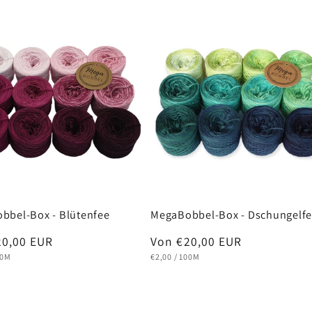
bbel-Box - Blütenfee
MegaBobbel-Box - Dschungelf
ler
20,00 EUR
Normaler
Von €20,00 EUR
EIS
RO
GRUNDPREIS
PRO
Preis
00M
€2,00
/
100M