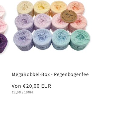
MegaBobbel-Box - Regenbogenfee
Normaler
Von €20,00 EUR
GRUNDPREIS
PRO
Preis
€2,00
/
100M