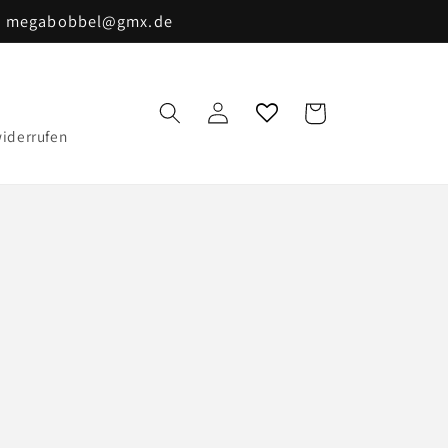
il: megabobbel@gmx.de
Warenkorb
Einloggen
widerrufen