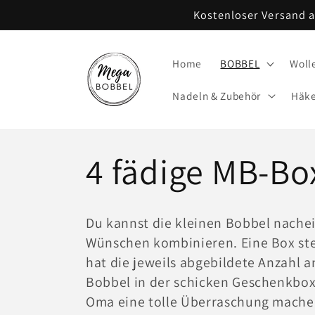
Direkt
Kostenloser Versand 
zum
Inhalt
Home
BOBBEL
Woll
Nadeln & Zubehör
Häke
K
4 fädige MB-Bo
a
Du kannst die kleinen Bobbel nache
Wünschen kombinieren. Eine Box stel
t
hat die jeweils abgebildete Anzahl a
Bobbel in der schicken Geschenkbox
e
Oma eine tolle Überraschung machen