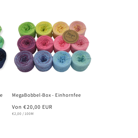
ee
MegaBobbel-Box - Einhornfee
Normaler
Von €20,00 EUR
GRUNDPREIS
PRO
Preis
€2,00
/
100M