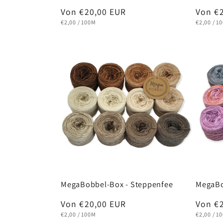
Normaler
Von €20,00 EUR
Norma
Von €
GRUNDPREIS
PRO
GRUNDPR
P
Preis
Preis
€2,00
/
100M
€2,00
/
1
MegaBobbel-Box - Steppenfee
MegaBo
Normaler
Von €20,00 EUR
Norma
Von €
GRUNDPREIS
PRO
GRUNDPR
P
Preis
Preis
€2,00
/
100M
€2,00
/
1