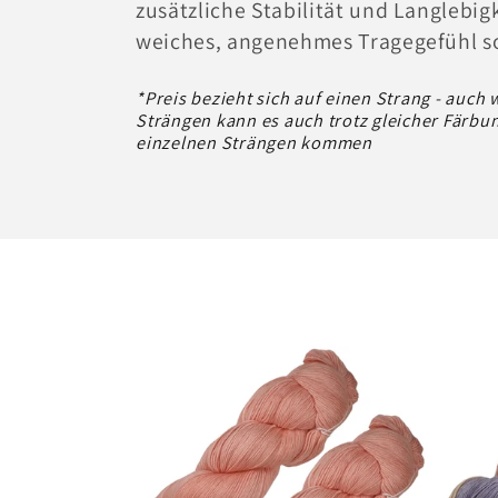
zusätzliche Stabilität und Langlebig
g
weiches, angenehmes Tragegefühl so
*Preis bezieht sich auf einen Strang - auch
o
Strängen kann es auch trotz gleicher Färbu
einzelnen Strängen kommen
r
i
e
: