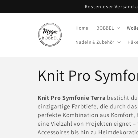
Direkt
Kostenloser Versand 
zum
Inhalt
Home
BOBBEL
Woll
Nadeln & Zubehör
Häke
K
Knit Pro Symfo
a
Knit Pro Symfonie Terra
besticht du
einzigartige Farbtiefe, die durch das
t
perfekte Kombination aus Komfort, Ha
eine Vielzahl von Projekten eignet 
e
Accessoires bis hin zu Heimdekorati