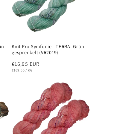
ün
Knit Pro Symfonie - TERRA -Grün
gesprenkelt (VR2019)
Normaler
€16,95 EUR
GRUNDPREIS
PRO
Preis
€169,50
/
KG