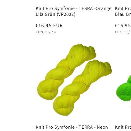
Knit Pro Symfonie - TERRA -Orange
Knit Pr
Lila Grün (VR2002)
Blau B
Normaler
€16,95 EUR
Norma
€16,9
GRUNDPREIS
PRO
GRUNDPR
Preis
Preis
€169,50
/
KG
€169,50
/
Knit Pro Symfonie - TERRA - Neon
Knit Pr