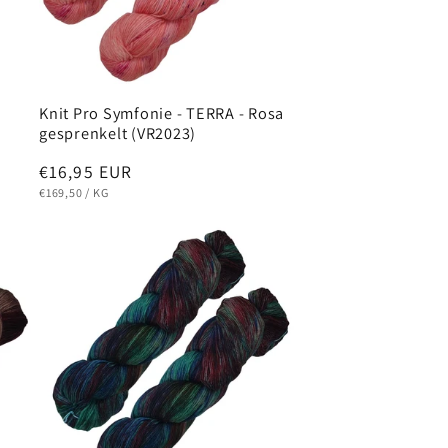
Knit Pro Symfonie - TERRA - Rosa
gesprenkelt (VR2023)
Normaler
€16,95 EUR
GRUNDPREIS
PRO
Preis
€169,50
/
KG