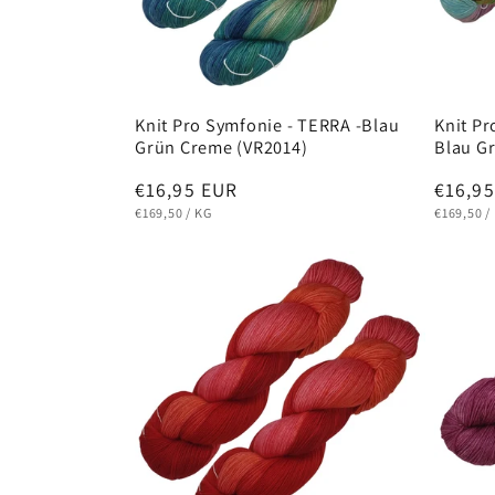
Knit Pro Symfonie - TERRA -Blau
Knit Pr
Grün Creme (VR2014)
Blau G
Normaler
€16,95 EUR
Norma
€16,9
GRUNDPREIS
PRO
GRUNDPR
Preis
Preis
€169,50
/
KG
€169,50
/