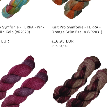
o Symfonie - TERRA - Pink
Knit Pro Symfonie - TERRA -
rün Gelb (VR2029)
Orange Grün Braun (VR2031)
ler
5 EUR
Normaler
€16,95 EUR
EIS
PRO
GRUNDPREIS
PRO
Preis
KG
€169,50
/
KG