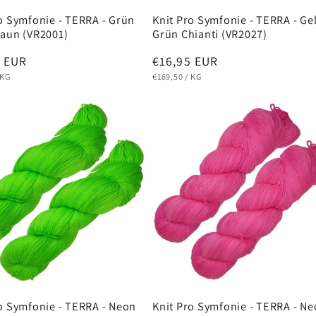
o Symfonie - TERRA - Grün
Knit Pro Symfonie - TERRA - Ge
raun (VR2001)
Grün Chianti (VR2027)
ler
5 EUR
Normaler
€16,95 EUR
EIS
PRO
GRUNDPREIS
PRO
Preis
KG
€169,50
/
KG
o Symfonie - TERRA - Neon
Knit Pro Symfonie - TERRA - N