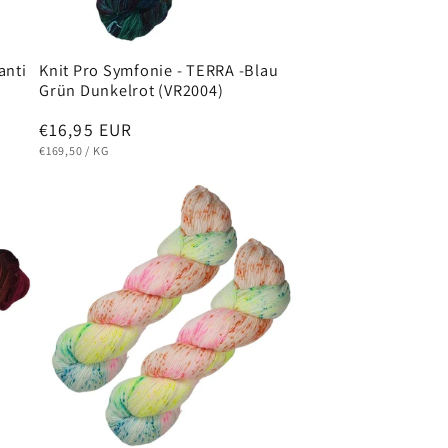
anti
Knit Pro Symfonie - TERRA -Blau
Grün Dunkelrot (VR2004)
Normaler
€16,95 EUR
GRUNDPREIS
PRO
Preis
€169,50
/
KG