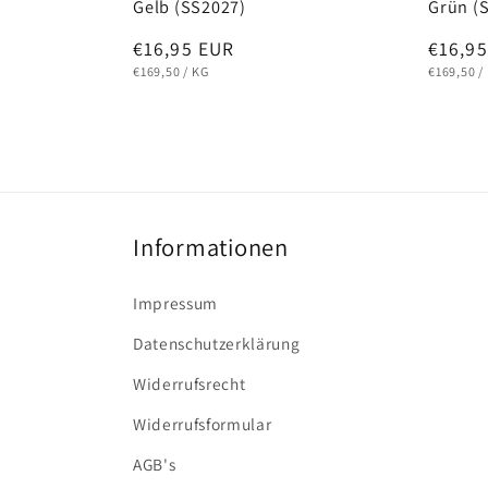
Gelb (SS2027)
Grün (
Normaler
€16,95 EUR
Norma
€16,9
GRUNDPREIS
PRO
GRUNDPR
Preis
Preis
€169,50
/
KG
€169,50
/
Informationen
Impressum
Datenschutzerklärung
Widerrufsrecht
Widerrufsformular
AGB's