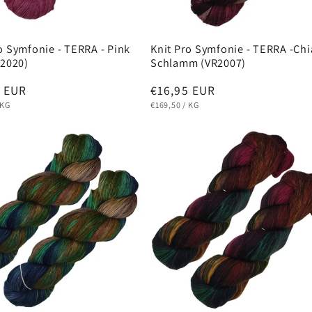
o Symfonie - TERRA - Pink
Knit Pro Symfonie - TERRA -Chi
R2020)
Schlamm (VR2007)
ler
5 EUR
Normaler
€16,95 EUR
EIS
PRO
GRUNDPREIS
PRO
Preis
KG
€169,50
/
KG