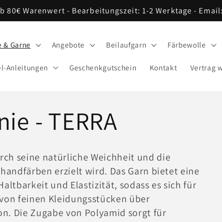
ab 80€ Warenwert - Bearbeitungszeit: 1-2 Werktage - Ema
e & Garne
Angebote
Beilaufgarn
Färbewolle
l-Anleitungen
Geschenkgutschein
Kontakt
Vertrag 
nie - TERRA
rch seine natürliche Weichheit und die
 handfärben erzielt wird. Das Garn bietet eine
ltbarkeit und Elastizität, sodass es sich für
– von feinen Kleidungsstücken über
on. Die Zugabe von Polyamid sorgt für