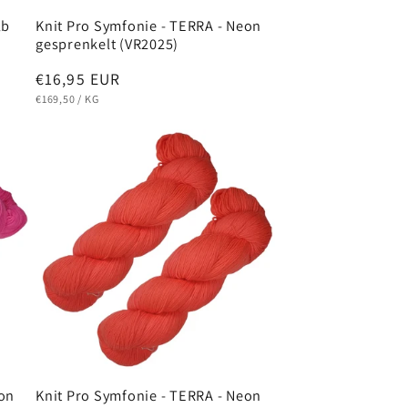
lb
Knit Pro Symfonie - TERRA - Neon
gesprenkelt (VR2025)
Normaler
€16,95 EUR
GRUNDPREIS
PRO
Preis
€169,50
/
KG
eon
Knit Pro Symfonie - TERRA - Neon