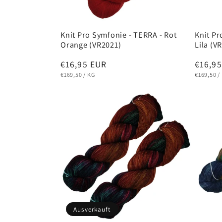
Knit Pro Symfonie - TERRA - Rot
Knit Pr
Orange (VR2021)
Lila (V
Normaler
€16,95 EUR
Norma
€16,9
GRUNDPREIS
PRO
GRUNDPR
Preis
Preis
€169,50
/
KG
€169,50
/
Ausverkauft