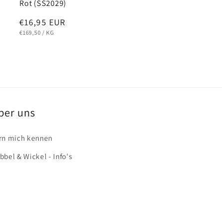
Rot (SS2029)
Normaler
€16,95 EUR
GRUNDPREIS
PRO
Preis
€169,50
/
KG
ber uns
rn mich kennen
bbel & Wickel - Info's