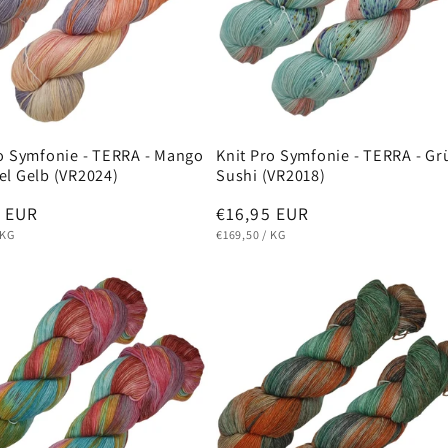
o Symfonie - TERRA - Mango
Knit Pro Symfonie - TERRA - Gr
el Gelb (VR2024)
Sushi (VR2018)
ler
5 EUR
Normaler
€16,95 EUR
EIS
PRO
GRUNDPREIS
PRO
Preis
KG
€169,50
/
KG