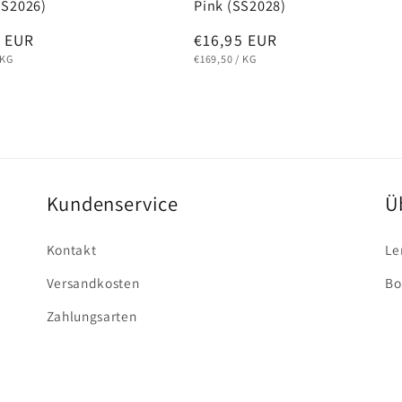
SS2026)
Pink (SS2028)
ler
5 EUR
Normaler
€16,95 EUR
EIS
PRO
GRUNDPREIS
PRO
Preis
KG
€169,50
/
KG
Kundenservice
Ü
Kontakt
Le
Versandkosten
Bo
Zahlungsarten