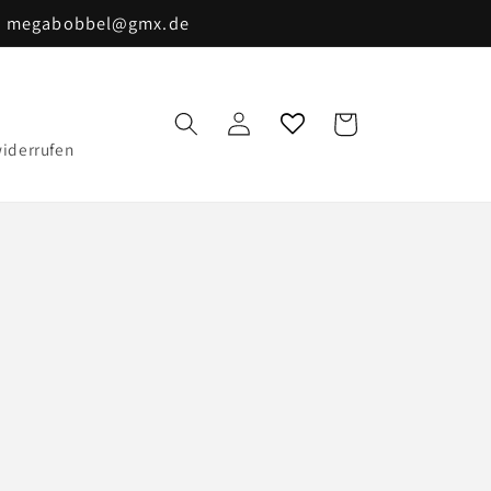
il: megabobbel@gmx.de
Warenkorb
Einloggen
widerrufen