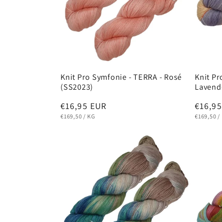
Knit Pro Symfonie - TERRA - Rosé
Knit Pr
(SS2023)
Lavend
Normaler
€16,95 EUR
Norma
€16,9
GRUNDPREIS
PRO
GRUNDPR
Preis
Preis
€169,50
/
KG
€169,50
/