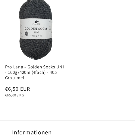
Pro Lana - Golden Socks UNI
- 100g/420m (4fach) - 405
Grau-mel.
Normaler
€6,50 EUR
GRUNDPREIS
PRO
Preis
€65,00
/
KG
Informationen