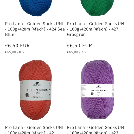
Pro Lana - Golden Socks UNI
Pro Lana - Golden Socks UNI
- 100g/420m (4fach) - 424 Sea
- 100g/420m (4fach) - 427
Blue
Grasgrün
Normaler
€6,50 EUR
Normaler
€6,50 EUR
GRUNDPREIS
PRO
GRUNDPREIS
PRO
Preis
Preis
€65,00
/
KG
€65,00
/
KG
Pro Lana - Golden Socks UNI
Pro Lana - Golden Socks UNI
- 100g/420m (4fach) - 421
- 100g/420m (4fach) - 423