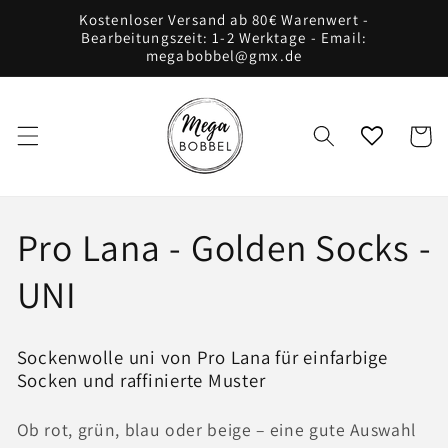
Direkt
Kostenloser Versand ab 80€ Warenwert -
zum
Bearbeitungszeit: 1-2 Werktage - Email:
Inhalt
megabobbel@gmx.de
Warenko
K
Pro Lana - Golden Socks -
a
UNI
t
Sockenwolle uni von Pro Lana für einfarbige
e
Socken und raffinierte Muster
g
Ob rot, grün, blau oder beige – eine gute Auswahl