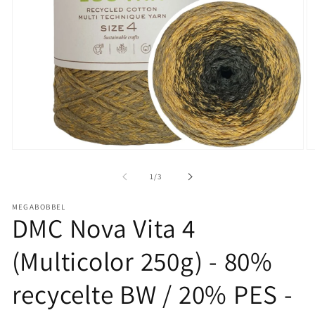
Medien
M
1
2
in
in
von
1
/
3
Modal
M
öffnen
öf
MEGABOBBEL
DMC Nova Vita 4
(Multicolor 250g) - 80%
recycelte BW / 20% PES -