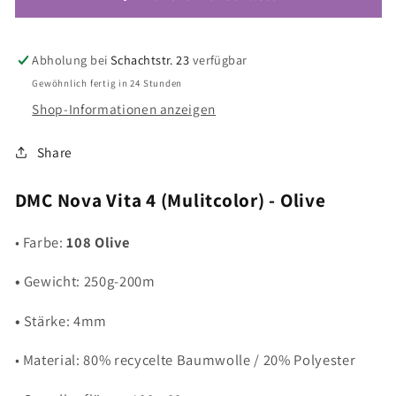
80%
80%
recycelte
recycelte
BW
BW
Abholung bei
Schachtstr. 23
verfügbar
/
/
Gewöhnlich fertig in 24 Stunden
20%
20%
PES
PES
Shop-Informationen anzeigen
-
-
108
108
Share
Olive
Olive
DMC Nova Vita 4 (Mulitcolor) - Olive
• Farbe:
108 Olive
•
Gewicht: 250g-200m
•
Stärke: 4mm
• Material: 80% recycelte Baumwolle / 20% Polyester