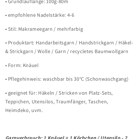
• Grundlauflänge: 100g-80m
• empfohlene Nadelstärke: 4-6
• Stil: Makrameegarn / mehrfarbig
• Produktart: Handarbeitsgarn / Handstrickgarn / Häkel-
& Strickgarn / Wolle / Garn / recycletes Baumwollgarn
• Form: Knäuel
• Pflegehinweis: waschbar bis 30°C (Schonwaschgang)
• geeignet für: Häkeln / Stricken von Platz-Sets,
Teppichen, Utensilos, Traumfänger, Taschen,
Heimdeko, uvm.
Garnverbrauch: 1 Knäuel = 1 Körbchen / Utensilo - 2