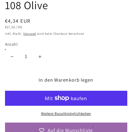
108 Olive
Normaler
€4,34 EUR
GRUNDPREIS
PRO
Preis
€17,36
/
KG
inkl. MwSt.
Versand
wird beim Checkout berechnet
Anzahl
Verringere
Erhöhe
die
die
Menge
Menge
für
In den Warenkorb legen
für
DMC
DMC
Nova
Nova
Vita
Vita
4
4
(Multicolor
(Multicolor
Weitere Bezahlmöglichkeiten
250g)
250g)
-
-
Auf die Wunschliste