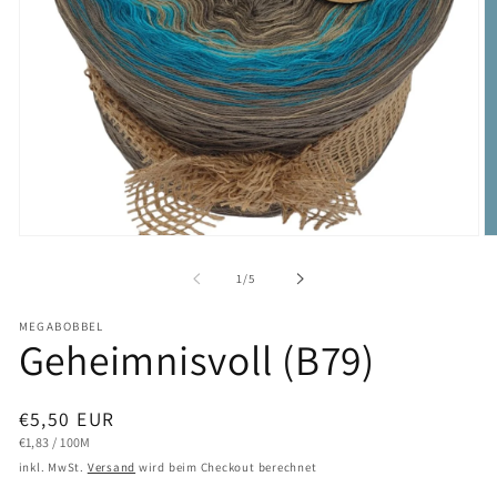
Medien
M
1
2
in
in
von
1
/
5
Modal
M
öffnen
öf
MEGABOBBEL
Geheimnisvoll (B79)
Normaler
€5,50 EUR
GRUNDPREIS
PRO
Preis
€1,83
/
100M
inkl. MwSt.
Versand
wird beim Checkout berechnet