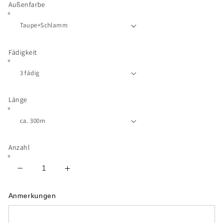
Außenfarbe
Fädigkeit
Länge
Anzahl
Verringere
Erhöhe
die
die
Menge
Menge
Anmerkungen
für
für
Geheimnisvoll
Geheimnisvoll