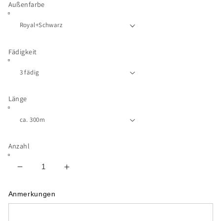
Außenfarbe
Fädigkeit
Länge
Anzahl
Verringere
Erhöhe
die
die
Menge
Menge
Anmerkungen
für
für
Sonderbobbel
Sonderbobbel