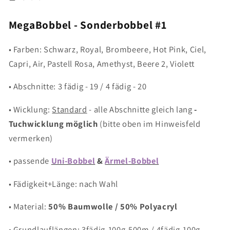
MegaBobbel - Sonderbobbel #1
• Farben: Schwarz, Royal, Brombeere, Hot Pink, Ciel,
Capri, Air, Pastell Rosa, Amethyst, Beere 2, Violett
• Abschnitte: 3 fädig - 19 / 4 fädig - 20
• Wicklung:
Standard
- alle Abschnitte gleich lang
-
Tuchwicklung möglich
(bitte oben im Hinweisfeld
vermerken)
• passende
Uni-Bobbel
&
Ärmel-Bobbel
• Fädigkeit+Länge: nach Wahl
• Material:
50% Baumwolle / 50% Polyacryl
• Grundlauflängen: 3fädig-100g-500m / 4fädig-100g-