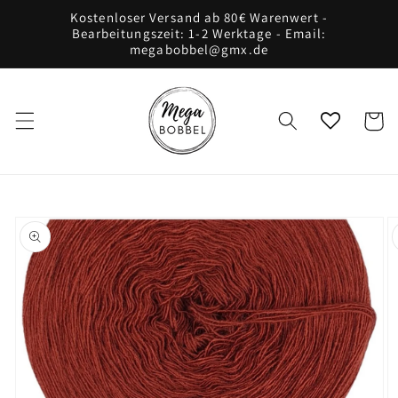
Direkt
Kostenloser Versand ab 80€ Warenwert -
zum
Bearbeitungszeit: 1-2 Werktage - Email:
Inhalt
megabobbel@gmx.de
Warenko
oduktinformationen
ringen