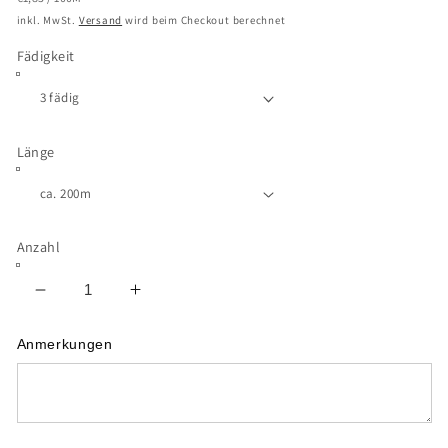
Preis
inkl. MwSt.
Versand
wird beim Checkout berechnet
Fädigkeit
Länge
Anzahl
Verringere
Erhöhe
die
die
Menge
Menge
Anmerkungen
für
für
Uni
Uni
-
-
Modal
Modal